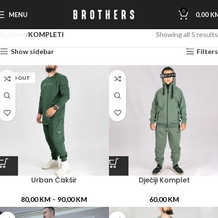
0
MENU
0,00
K
Početna
KOMPLETI
Showing all 5 results
Show sidebar
Filters
SOLD OUT
Urban Čakšir
Dječiji Komplet
80,00
KM
–
90,00
KM
60,00
KM