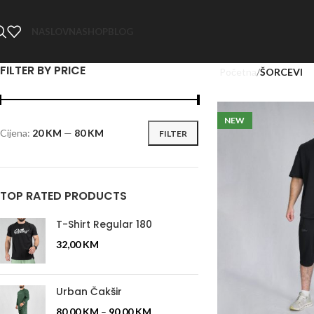
NASLOVNA
SHOP
BLOG
FILTER BY PRICE
Početna
ŠORCEVI
NEW
Cijena:
20 KM
—
80 KM
FILTER
TOP RATED PRODUCTS
T-Shirt Regular 180
32,00
KM
Urban Čakšir
80,00
KM
–
90,00
KM