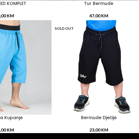
ZED KOMPLET
Tur Bermude
ODABERI OPCIJE
,00
KM
47,00
KM
SOLD OUT
Za Kupanje
Bermude Dječije
PROČITAJ VIŠE
,00
KM
23,00
KM