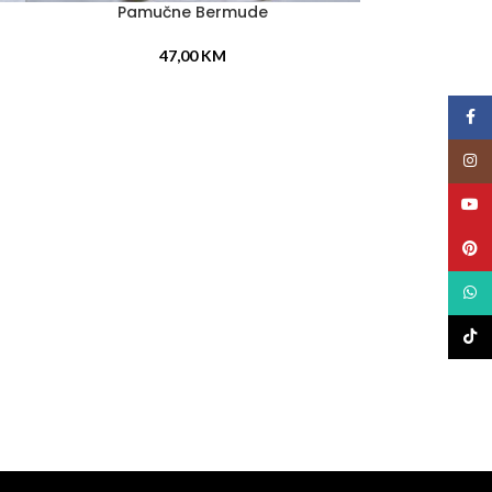
Pamučne Bermude
ODABERI OPCIJE
47,00
KM
Face
Insta
YouT
Pinte
What
TikTo