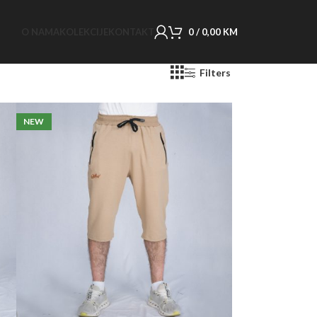
O NAMA
KOLEKCIJE
KONTAKT
0
/
0,00
KM
Filters
NEW