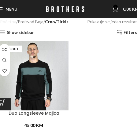
0
MENU
0,00
K
Početna
Proizvod Boja
Crno/Tirkiz
Prikazuje se jedan rezultat
Show sidebar
Filters
SOLD OUT
Duo Longsleeve Majica
45,00
KM