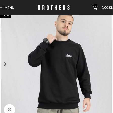
0
MENU
0,00
K
-22%
Click to enlarge