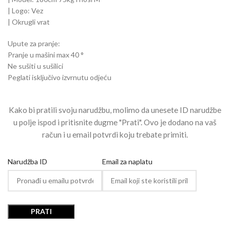
| Logo: Vez
| Okrugli vrat
Upute za pranje:
Pranje u mašini max 40 °
Ne sušiti u sušilici
Peglati isključivo izvrnutu odjeću
Kako bi pratili svoju narudžbu, molimo da unesete ID narudžbe
u polje ispod i pritisnite dugme "Prati". Ovo je dodano na vaš
račun i u email potvrdi koju trebate primiti.
Narudžba ID
Email za naplatu
PRATI