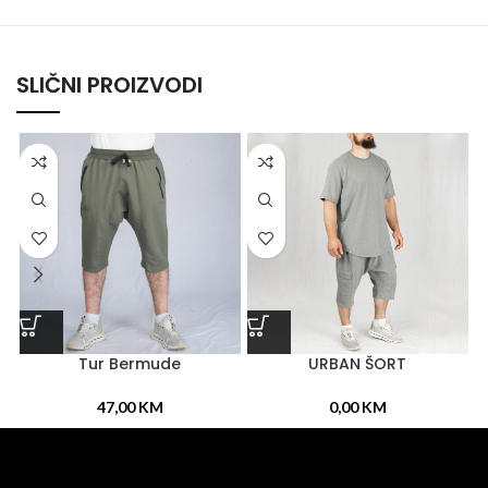
SLIČNI PROIZVODI
Tur Bermude
URBAN ŠORT
47,00
KM
0,00
KM