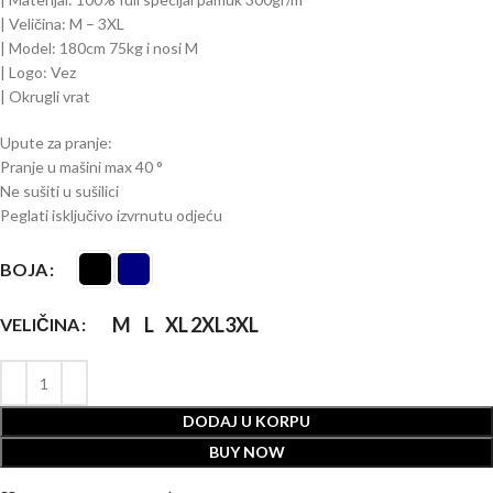
| Veličina: M – 3XL
| Model: 180cm 75kg i nosi M
| Logo: Vez
| Okrugli vrat
Upute za pranje:
Pranje u mašini max 40 °
Ne sušiti u sušilici
Peglati isključivo izvrnutu odjeću
BOJA
M
L
XL
2XL
3XL
VELIČINA
DODAJ U KORPU
BUY NOW