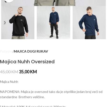
Početna
MAJICA DUGI RUKAV
Majica Nuhh Oversized
45,00
KM
35,00
KM
Majica Nuhh
NAPOMENA: Majica je overszed tako da je otprilike jedan broj veći od
standardne Brothers veličine.
| Materijal: 100% full specijal pamuk 300gr/m