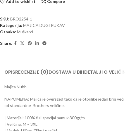
Add to wishlist
Compare
SKU:
BRO2254-1
Kategorija:
MAJICA DUGI RUKAV
Oznaka:
Muškarci
Share:
OPIS
RECENZIJE (0)
DOSTAVA U BIH
DETALJI O VELIČIN
Majica Nuhh
NAPOMENA: Majica je overszed tako da je otprilike jedan broj veći
od standardne Brothers veličine.
| Materijal: 100% full specijal pamuk 300gr/m
| Veličina: M – 3XL
| Model: 180cm 75kg i nosi M